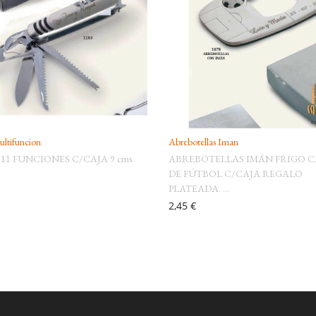
ltifuncion
Abrebotellas Iman
11 FUNCIONES C/CAJA 9 cms.
ABREBOTELLAS IMÁN FRIGO 
DE FÚTBOL C/CAJA REGALO
PLATEADA. ...
2,45 €