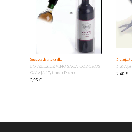
Sacacorchos Botella
Navaja Mu
BOTELLA DE VINO SACA-CORCHOS
NAVAJA 
C/CAJA 17,5 cms. (Doper)
2,40 €
2,95 €