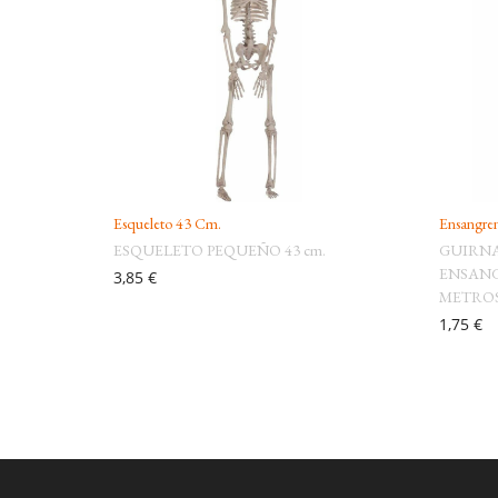
Esqueleto 43 Cm.
Ensangren
ESQUELETO PEQUEÑO 43 cm.
GUIRNA
ENSANG
3,85 €
METRO
1,75 €