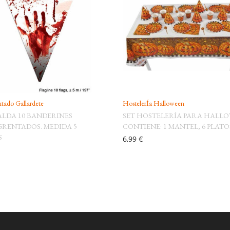
tado Gallardete
HostelerÍa Halloween
LDA 10 BANDERINES
SET HOSTELERÍA PARA HALL
RENTADOS. MEDIDA 5
CONTIENE: 1 MANTEL, 6 PLATOS, 
S
6,99 €