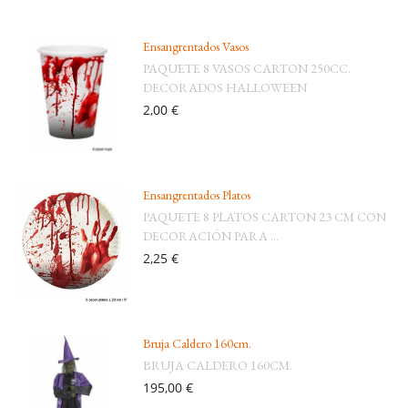
Ensangrentados Vasos
PAQUETE 8 VASOS CARTON 250CC.
DECORADOS HALLOWEEN
2,00 €
Ensangrentados Platos
PAQUETE 8 PLATOS CARTON 23 CM CON
DECORACIÓN PARA ...
2,25 €
Bruja Caldero 160cm.
BRUJA CALDERO 160CM.
195,00 €