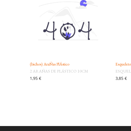
(bichos) AraÑas PlÁstico
Esquelet
2 ARAÑAS DE PLÁSTICO 10CM
ESQUEL
1,95 €
3,85 €