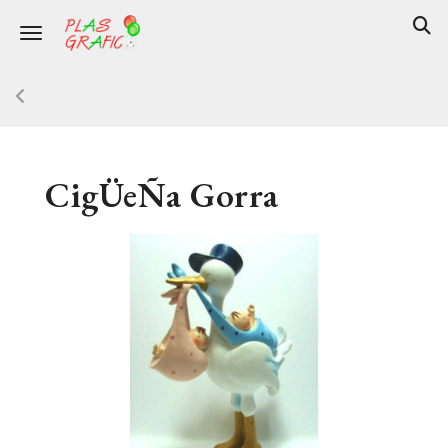
Toggle navigation
CigÜeÑa Gorra