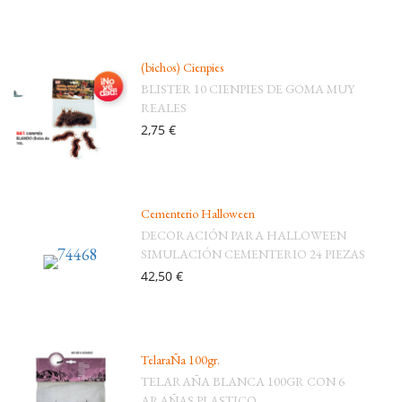
(bichos) Cienpies
BLISTER 10 CIENPIES DE GOMA MUY
REALES
2,75 €
Cementerio Halloween
DECORACIÓN PARA HALLOWEEN
SIMULACIÓN CEMENTERIO 24 PIEZAS
42,50 €
TelaraÑa 100gr.
TELARAÑA BLANCA 100GR CON 6
ARAÑAS PLASTICO