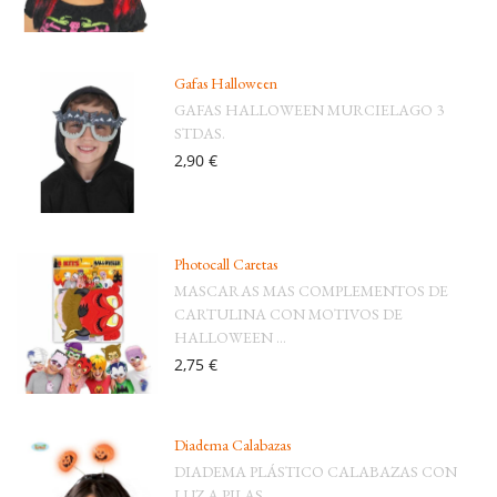
Gafas Halloween
GAFAS HALLOWEEN MURCIELAGO 3
STDAS.
2,90 €
Photocall Caretas
MASCARAS MAS COMPLEMENTOS DE
CARTULINA CON MOTIVOS DE
HALLOWEEN ...
2,75 €
Diadema Calabazas
DIADEMA PLÁSTICO CALABAZAS CON
LUZ A PILAS