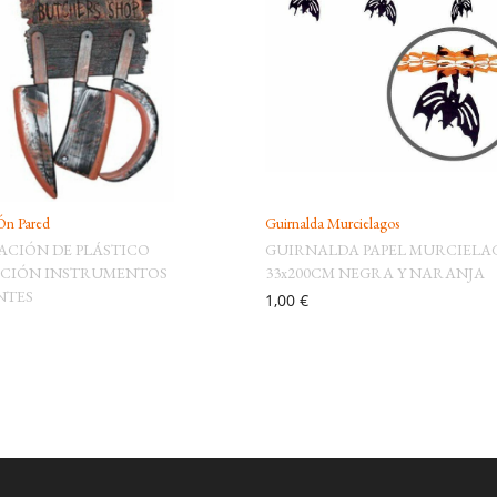
Ón Pared
Guirnalda Murcielagos
CIÓN DE PLÁSTICO
GUIRNALDA PAPEL MURCIELA
CIÓN INSTRUMENTOS
33x200CM NEGRA Y NARANJA
NTES
1,00 €