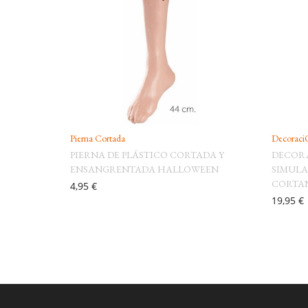
Pierna Cortada
Decoraci
PIERNA DE PLÁSTICO CORTADA Y
DECORA
ENSANGRENTADA HALLOWEEN
SIMULA
CORTA
4,95 €
19,95 €