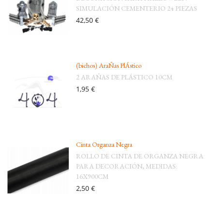
SIMULACIÓN CEMENTERIO 24 PIEZAS
42,50 €
(bichos) AraÑas PlÁstico
2 ARAÑAS DE PLÁSTICO 10CM
1,95 €
Cinta Organza Negra
ROLLO DE CINTA DE ORGANZA NEGRA
PARA DECORACIÓN, MEDIDAS:
16X900CM
2,50 €