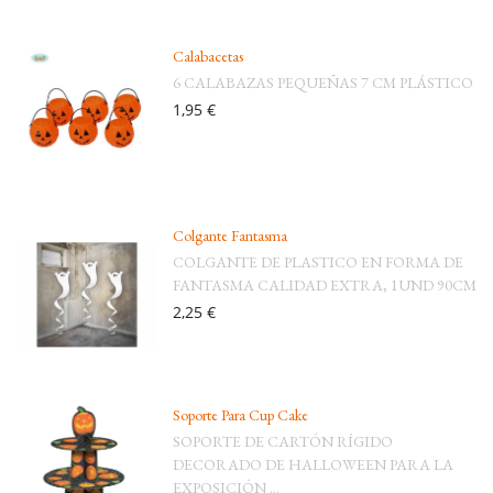
Calabacetas
6 CALABAZAS PEQUEÑAS 7 CM PLÁSTICO
1,95 €
Colgante Fantasma
COLGANTE DE PLASTICO EN FORMA DE
FANTASMA CALIDAD EXTRA, 1UND 90CM
2,25 €
Soporte Para Cup Cake
SOPORTE DE CARTÓN RÍGIDO
DECORADO DE HALLOWEEN PARA LA
EXPOSICIÓN ...