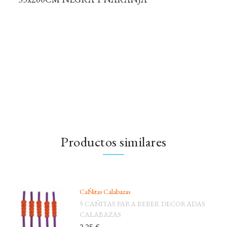
Productos similares
CaÑitas Calabazas
5 CAÑITAS PARA BEBER DECORADAS
CALABAZAS
2,25 €