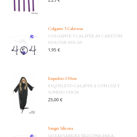
Colgante 3 Calaveras
COLGANTE 3 CALAVERAS CARETÓN
HOLOGRAFICAS
1,95 €
Esqueleto 150cm
ESQUELETO CALAVERA CON LUZ Y
SONIDO 150CM
25,00 €
Sangre Silicona
GOTAS SANGRE SILICONA PARA