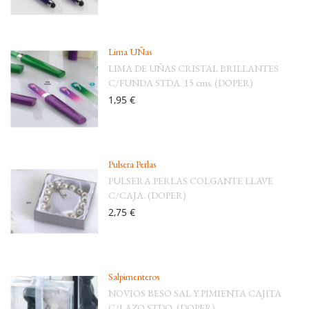
Lima UÑas
LIMA DE UÑAS CRISTAL BRILLANTES
C/FUNDA STDA. 15 cms. (DOPER)
1,95 €
Pulsera Perlas
PULSERA PERLAS COLGANTE LLAVE
C/CAJA. (DOPER)
2,75 €
Salpimenteros
NOVIOS BESO SAL Y PIMIENTA CAJITA
C/LAZO STDO. (DOPER)