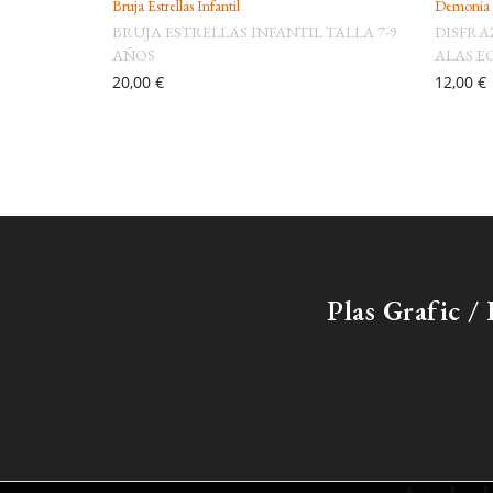
Bruja Estrellas Infantil
Demonia
BRUJA ESTRELLAS INFANTIL TALLA 7-9
DISFRA
AÑOS
ALAS 
20,00 €
12,00 €
Plas Grafic 