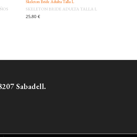
Skeleton Bride Adulta Talla L
AÑOS
SKELETON BRIDE ADULTA TALLA L
25,80 €
207 Sabadell.