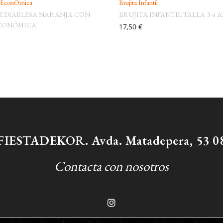
 EconÓmica
Brujita Infantil
Z DIABLESA NARANJA CON
BRUJITA INFANTIL TALLA 3-4 
ECONÓMICA
17,50 €
/ FIESTADEKOR. Avda. Matadepera, 53 08
Contacta con nosotros