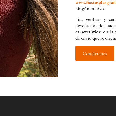
www.fiestasplasgrafi
ningún motivo.
Tras verificar y ce
devolución del paqu
características o a l
de envío que se origi
Contáctenos