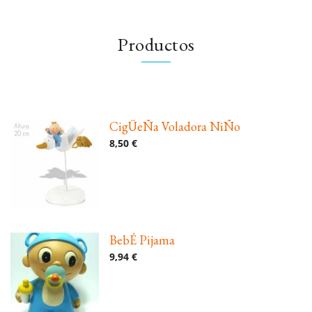
Productos
CigÜeÑa Voladora NiÑo
8,50 €
BebÉ Pijama
9,94 €