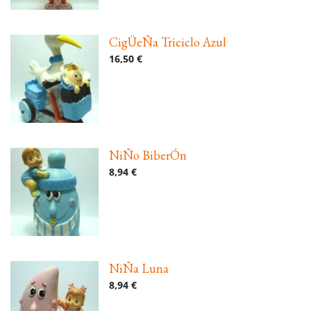
CigÜeÑa Triciclo Azul
16,50 €
NiÑo BiberÓn
8,94 €
NiÑa Luna
8,94 €