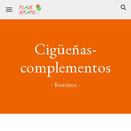
Toggle navigation
Cigüeñas-
complementos
- Bautizos -