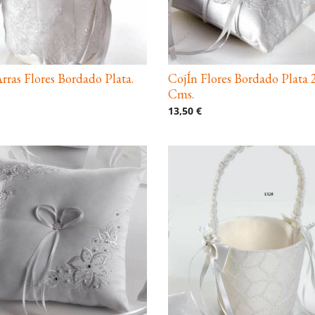
rras Flores Bordado Plata.
CojÍn Flores Bordado Plata 
Cms.
13,50 €