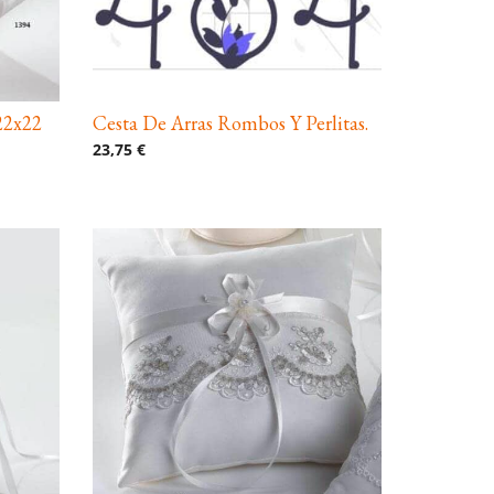
22x22
Cesta De Arras Rombos Y Perlitas.
23,75 €