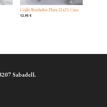
CojÍn Bordados Plata 21x21 Cms.
12,95 €
207 Sabadell.