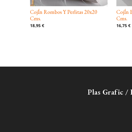
CojÍn Rombos Y Perlitas 20x20
CojÍn 
Cms.
Cms.
18,95 €
16,75 €
Plas Grafic 