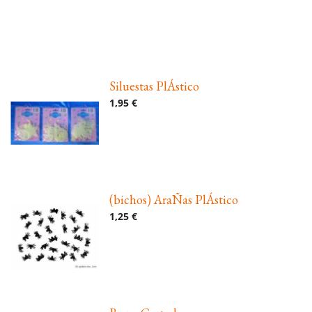
Siluestas PlÁstico
1,95 €
(bichos) AraÑas PlÁstico
1,25 €