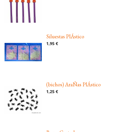
Siluestas PlÁstico
1,95 €
(bichos) AraÑas PlÁstico
1,25 €