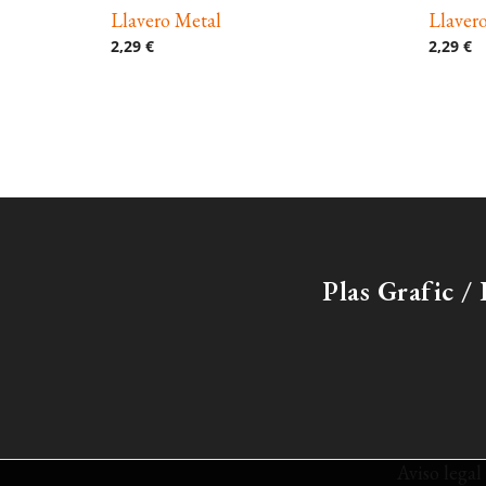
Llavero Metal
Llaver
2,29 €
2,29 €
Plas Grafic 
Aviso legal