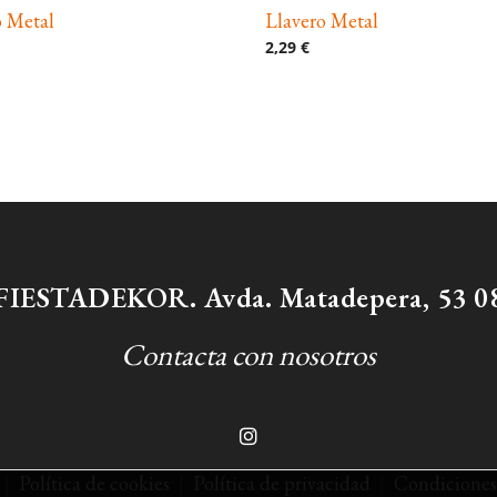
o Metal
Llavero Metal
2,29 €
/ FIESTADEKOR. Avda. Matadepera, 53 08
Contacta con nosotros
|
Política de cookies
|
Política de privacidad
|
Condiciones